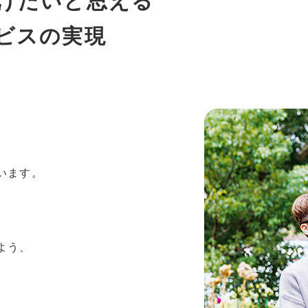
けたいと思える
ビスの実現
います。
よう、
。