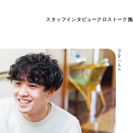
スタッフインタビュー
クロストーク
施
Slide
2
of
4